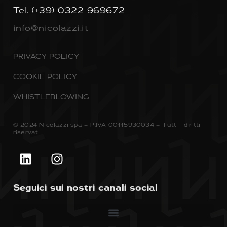
Tel.
(+39) 0322 969672
info@nicolazzi.it
PRIVACY POLICY
COOKIE POLICY
WHISTLEBLOWING
© 2024 Nicolazzi spa – P.IVA 00115930034 – Tutti i diritti
riservati
Seguici sui nostri canali social