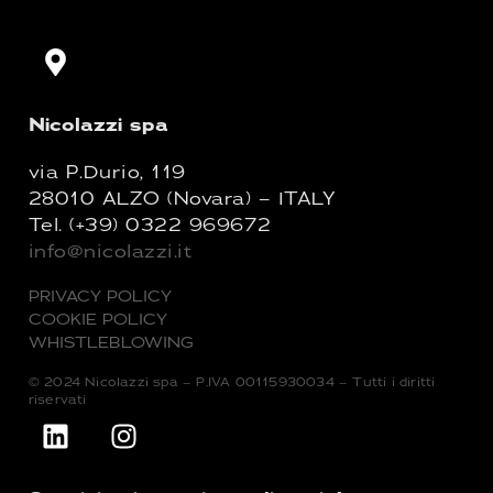
Nicolazzi spa
via P.Durio, 119
28010 ALZO (Novara) – ITALY
Tel.
(+39) 0322 969672
info@nicolazzi.it
PRIVACY POLICY
COOKIE POLICY
WHISTLEBLOWING
© 2024 Nicolazzi spa – P.IVA 00115930034 – Tutti i diritti
riservati