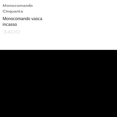
Monocomando
Cinquanta
Monocomando vasca
incasso
3400