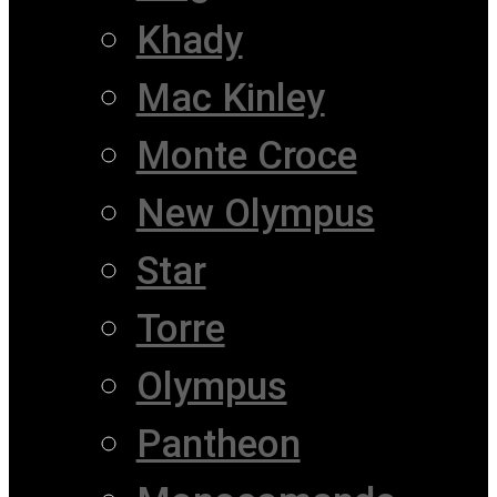
Khady
Mac Kinley
Monte Croce
New Olympus
Star
Torre
Olympus
Pantheon