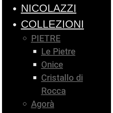
NICOLAZZI
COLLEZIONI
PIETRE
Le Pietre
Onice
Cristallo di
Rocca
Agorà