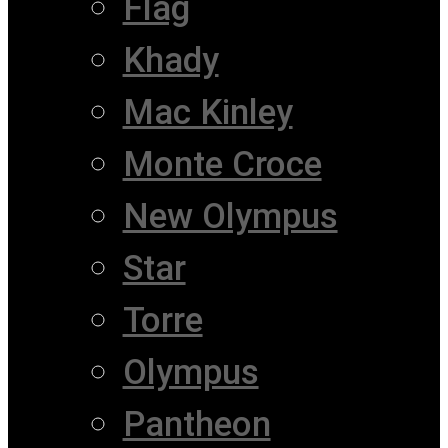
Flag
Khady
Mac Kinley
Monte Croce
New Olympus
Star
Torre
Olympus
Pantheon