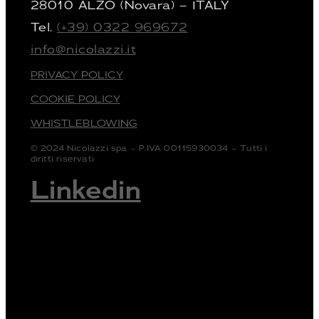
28010 ALZO (Novara) – ITALY
Tel.
(+39) 0322 969672
info@nicolazzi.it
PRIVACY POLICY
COOKIE POLICY
WHISTLEBLOWING
© 2024 Nicolazzi spa – P.IVA 00115930034 – Tutti i
diritti riservati
Linkedin