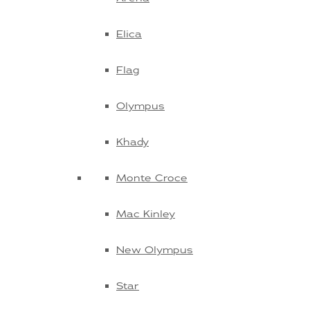
Elica
Flag
Olympus
Khady
Monte Croce
Mac Kinley
New Olympus
Star