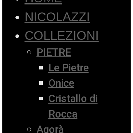
NICOLAZZI
COLLEZIONI
PIETRE
Le Pietre
Onice
Cristallo di
Rocca
Agorà